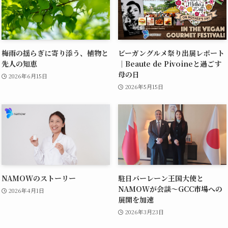
梅雨の揺らぎに寄り添う、植物と
ビーガングルメ祭り出展レポート
先人の知恵
｜Beaute de Pivoineと過ごす
母の日
2026年6月15日
2026年5月15日
NAMOWのストーリー
駐日バーレーン王国大使と
NAMOWが会談〜GCC市場への
2026年4月1日
展開を加速
2026年3月23日