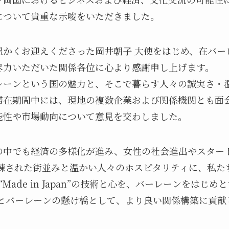
について貴重な示唆をいただきました。
温かくお迎えくださった岡井朝子 大使をはじめ、在バー
尽力いただいた関係各位に心より感謝申し上げます。
レーンという国の魅力と、そこで暮らす人々の誠実さ・
滞在期間中には、現地の複数企業および関係機関とも面
能性や市場動向について意見を交わしました。
の中でも経済の多様化が進み、女性の社会進出やスター
洗練された街並みと温かい人々のホスピタリティに、私た
“Made in Japan”の技術と心を、バーレーンをはじ
本とバーレーンの懸け橋として、より良い関係構築に貢献