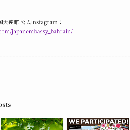
大使館 公式Instagram：
.com/japanembassy_bahrain/
sts