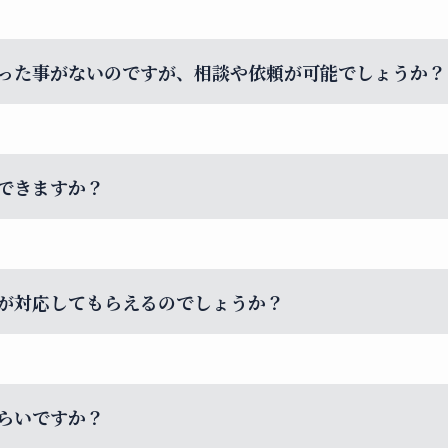
トビジネスに関する事であれば何でもお気軽にご相談下
ランディング、中身の開発や製造から、新規事業展開ま
った事がないのですが、相談や依頼が可能でしょうか？
れたいとお考えの方へのサポートも行っております。
、異業種からの新規参入をお考えの企業など、化粧品ビ
でも成し遂げられる様に寄り添いしっかりとサポートさ
できますか？
態は問いません。
が対応してもらえるのでしょうか？
本全国どの地域のクライアントにも対応します。
らず海外にお住まいの方も対応可能です。
らいですか？