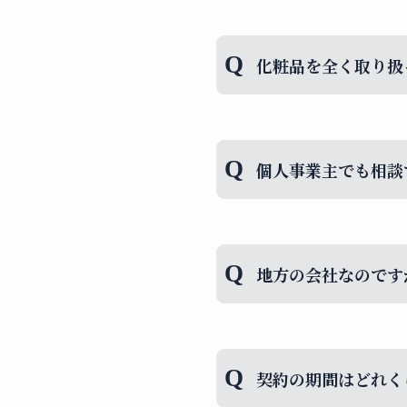
化粧品・サプリメン
マーケティング、ブ
ートが可能です。
化粧品を全く取り扱
起業をされる方、さ
個人で起業される方
の方であればどなた
心ください。
個人事業主でも相談
もちろんです。
事業の規模や組織形
地方の会社なのです
ご相談しながら、日
また、日本国内に限
契約の期間はどれく