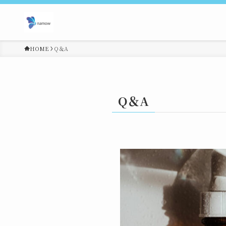
HOME
Q＆A
Q＆A